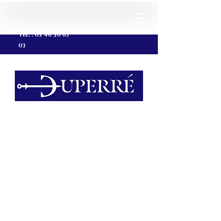
Tél. :
05 46 50 63
03
Coutellerie
en ligne
Attention les articles
présents sur le site ne
sont qu'un
échantillon de ce que
nous proposons en