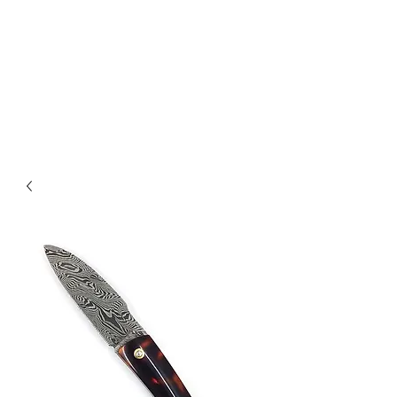
magasin
PASSEZ
DONC NOUS
VOIR !