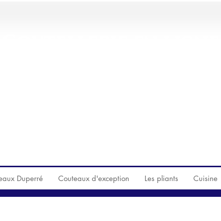
Coutellerie en ligne
sents sur le site ne sont qu'un échantillon de ce qu
SSEZ DONC NOUS VOI
eaux Duperré
Couteaux d'exception
Les pliants
Cuisine