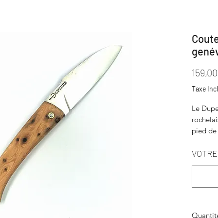
Coute
genév
159,00
Taxe Inc
Le Duper
rochelai
pied de
marine 
VOTRE 
La lame
Le bois 
genév
Quantit