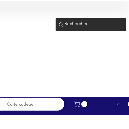
e nous proposons en magasin
R !
Carte cadeau
>