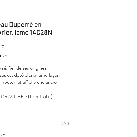
au Duperré en
rier, lame 14C28N
Prix
 €
luse
ré, fier de ses origines
ses est doté d'une lame façon
 mouton et affiche une ancre
dans son logo.
GRAVURE : (facultatif)
 est en 14C28N (inox).
utilisé pour le manche est du
0/30
rier.
é
*