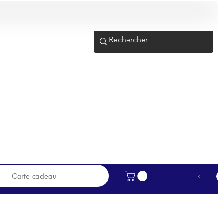
e nous proposons en magasin
R !
Carte cadeau
>