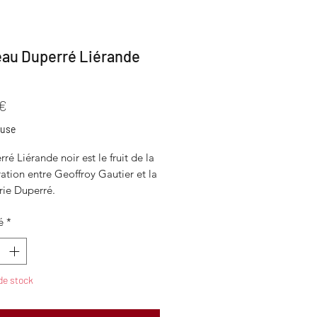
au Duperré Liérande
Prix
 €
luse
ré Liérande noir est le fruit de la
ation entre Geoffroy Gautier et la
rie Duperré.
é
*
au tout métal, fier de ses origines
ses, est un couteau artisanal pliant
che une ancre marine dans son
 est doté d'une lame façon pied de
de stock
pour valider son ADN marin.