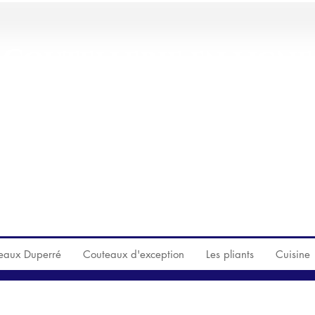
Coutellerie en ligne
sents sur le site ne sont qu'un échantillon de ce qu
SSEZ DONC NOUS VOI
eaux Duperré
Couteaux d'exception
Les pliants
Cuisine