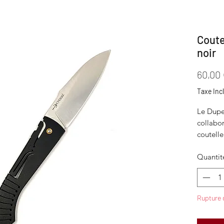
Coute
noir
60,00
Taxe Inc
Le Duper
collabor
coutelle
Quantit
Ce coute
rochelai
qui affi
logo. Il
Rupture 
mouton 